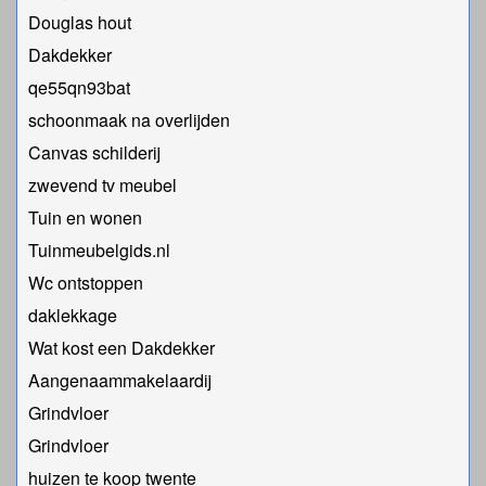
Douglas hout
Dakdekker
qe55qn93bat
schoonmaak na overlijden
Canvas schilderij
zwevend tv meubel
Tuin en wonen
Tuinmeubelgids.nl
Wc ontstoppen
daklekkage
Wat kost een Dakdekker
Aangenaammakelaardij
Grindvloer
Grindvloer
huizen te koop twente